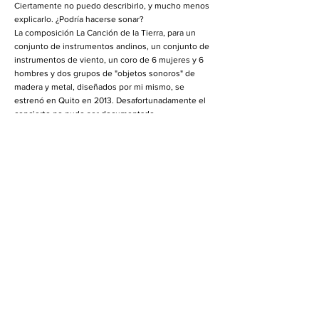
Ciertamente no puedo describirlo, y mucho menos
explicarlo. ¿Podría hacerse sonar?
La composición La Canción de la Tierra, para un
conjunto de instrumentos andinos, un conjunto de
instrumentos de viento, un coro de 6 mujeres y 6
hombres y dos grupos de "objetos sonoros" de
madera y metal, diseñados por mi mismo, se
estrenó en Quito en 2013. Desafortunadamente el
concierto no pudo ser documentado
satisfactoriamente debido a la complejidad técnica
y musical de la obra. Como consecuencia, he
diseñado la composición audiovisual aquí descrita
como un recordatorio. No es una documentación
del concierto, es una obra autónoma. La pista
sonora se basa en gran medida en la grabación
original del concierto. La pista de video fue
diseñada por Carlos Poete, (de Argentina) y es algo
así como un "ensayo visual" sobre el mundo de los
Andes ecuatorianos. La versión de audio con
tecnología Ambisonics fue realizada en el estudio
del ICST /ZHdK (Universidad de las Artes de Zurich)
por el ingeniero de sonido Johannes Schütt.
La Canción de la Tierra consta de 14 canciones: