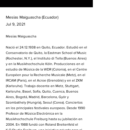
Mesías Maiguascha (Ecuador)
Jul 9, 2021
Mesías Maiguascha
Nació el
24.12.1938
en Quito, Ecuador. Estudió en el
Conservatorio de Quito, la Eastman School of Music
(Rochester, N.Y.), el Instituto di Tella (Buenos Aires)
y en la Musikhochschule Köln. Producciones en el
estudio de Música de la WDR (Colonia), en el Centre
Européen pour la Recherche Musicale (Metz), en el
IRCAM (Paris), en el Acroe (Grenoble) y en el ZKM
(Karlsruhe). Trabajo docente en Metz, Stuttgart,
Karlsruhe, Basel, Sofía, Quito, Cuenca, Buenos
Aires, Bogotá, Madrid, Barcelona, Györ y
Szombathely (Hungría), Seoul (Corea). Conciertos
en los principales festivales europeos. Desde 1990
Profesor de Música Electrónica en la
Musikhochschule Freiburg hasta su jubilación en
2004. En 1988 fundó con Roland Breitenfeld el