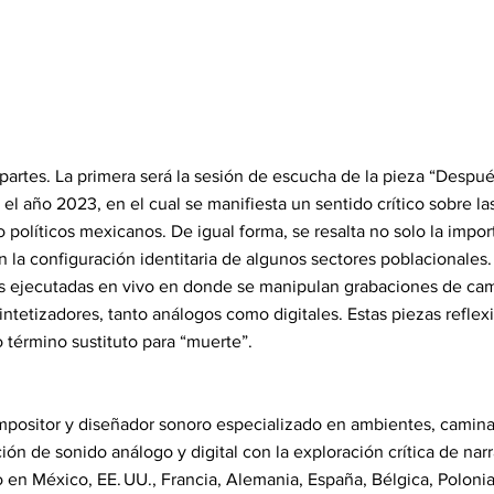
partes. La primera será la sesión de escucha de la pieza “Después
l año 2023, en el cual se manifiesta un sentido crítico sobre la
 políticos mexicanos. De igual forma, se resalta no solo la import
n la configuración identitaria de algunos sectores poblacionales
as ejecutadas en vivo en donde se manipulan grabaciones de cam
intetizadores, tanto análogos como digitales. Estas piezas refle
término sustituto para “muerte”.
ompositor y diseñador sonoro especializado en ambientes, camina
ón de sonido análogo y digital con la exploración crítica de narra
 en México, EE. UU., Francia, Alemania, España, Bélgica, Polonia,