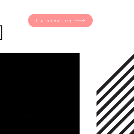
Ir a cmmas.org
]