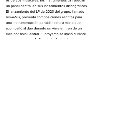
esfuerzos musicales, los instrumentos DIY juegan
un papel central en sus lanzamientos discográficos.
El lanzamiento del LP de 2020 del grupo, llamado
Vis-à-Vis, presenta composiciones escritas para
una instrumentación portátil hecha a mano que
acompañó al dúo durante un viaje en tren de un
mes por Asia Central. El proyecto se inició durante
una residencia en la Embajada de Artistas
Extranjeros en 2019 (CH), y el álbum se produjo
durante su residencia en el Swatch Art Peace Hotel
en 2019/2020 (CN). Su lanzamiento más reciente,
llamado Daylighting (2021), se centró en un
conjunto de sintetizadores que combinan textiles y
circuitos analógicos.
El conjunto también se ha presentado en
destacados festivales de música como Rewire (NL),
el Festival de Música Contemporánea de
Huddersfield (Reino Unido), el Festival de Música
de Cámara de Norfolk (EE. UU.), el Festival de La
Habana de Música Contemporánea (CU), el Festival
Sounding Now ( SG), el Festival Summartónar (FO),
y el Festival Dark Music Days (IS). El dúo también
recibió una beca de conjunto en el Creative Lab