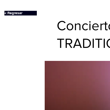
< Regresar
Concier
TRADITI