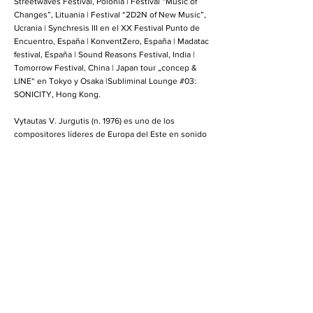
Streetwaves Festival, Polonia | Festival “Music of
Changes”, Lituania | Festival “2D2N of New Music”,
Ucrania | Synchresis III en el XX Festival Punto de
Encuentro, España | KonventZero, España | Madatac
festival, España | Sound Reasons Festival, India |
Tomorrow Festival, China | Japan tour „concep &
LINE“ en Tokyo y Osaka |Subliminal Lounge #03:
SONICITY, Hong Kong.
Vytautas V. Jurgutis (n. 1976) es uno de los
compositores líderes de Europa del Este en sonido
electrónico digital y artista multimedia lituano. Un
Nuevo tipo de artista multifacético que ahonda en
las profundidades del sonido, un matemático,
creador de sofisticadas rutinas de lenguajes de
programación. Un showman, presentando su
trabajo multimedia, realizando múltiples
proyecciones de video en tiempo real o de
proyecciones laser, o como en su mas reciente
performance interdisciplinario de danza “Time Line”
generando un lenguaje artístico multidimensional
que involucre los movimientos del cuerpo humano,
escenografía quinésica, proyecciones de las ultra-
precisas y visuales digitales. V. V. Jurgutis es