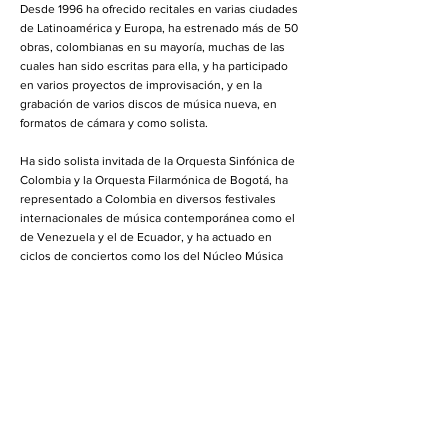
Desde 1996 ha ofrecido recitales en varias ciudades
de Latinoamérica y Europa, ha estrenado más de 50
obras, colombianas en su mayoría, muchas de las
cuales han sido escritas para ella, y ha participado
en varios proyectos de improvisación, y en la
grabación de varios discos de música nueva, en
formatos de cámara y como solista.
Ha sido solista invitada de la Orquesta Sinfónica de
Colombia y la Orquesta Filarmónica de Bogotá, ha
representado a Colombia en diversos festivales
internacionales de música contemporánea como el
de Venezuela y el de Ecuador, y ha actuado en
ciclos de conciertos como los del Núcleo Música
Nueva Montevideo NMNM (Uruguay), el Centro de
Estudios Avanzados de Música Contemporánea
CEAMC (Argentina), el Festival Internacional de
Música Contemporánea de Bogotá FIMCB
(Colombia), el festival Voces de Lausana (Suiza).
Ha participado en proyectos artísticos
interdisciplinares, y su formación en danza
contemporánea y uso del cuerpo le ha permitido
trabajar con coreógrafos y bailarines como Meghan