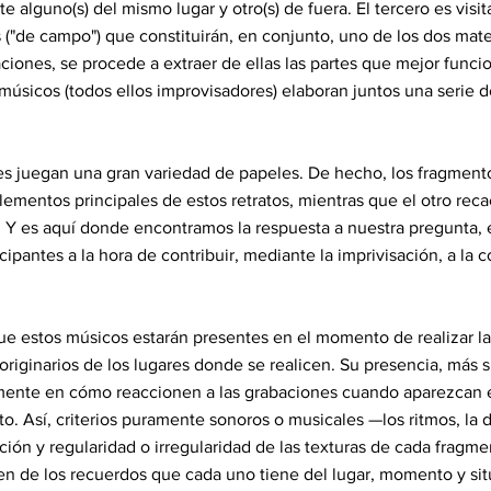
 alguno(s) del mismo lugar y otro(s) de fuera. El tercero es visita
("de campo") que constituirán, en conjunto, uno de los dos mater
ciones, se procede a extraer de ellas las partes que mejor funci
s músicos (todos ellos improvisadores) elaboran juntos una serie 
es juegan una gran variedad de papeles. De hecho, los fragment
ementos principales de estos retratos, mientras que el otro reca
. Y es aquí donde encontramos la respuesta a nuestra pregunta,
icipantes a la hora de contribuir, mediante la imprivisación, a la
e estos músicos estarán presentes en el momento de realizar l
originarios de los lugares donde se realicen. Su presencia, más 
tamente en cómo reaccionen a las grabaciones cuando aparezcan 
o. Así, criterios puramente sonoros o musicales —los ritmos, la 
ción y regularidad o irregularidad de las texturas de cada fragm
n de los recuerdos que cada uno tiene del lugar, momento y si