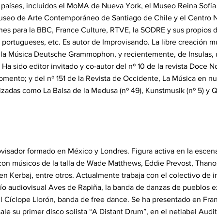
0 países, incluidos el MoMA de Nueva York, el Museo Reina Sofía
useo de Arte Contemporáneo de Santiago de Chile y el Centro N
s para la BBC, France Culture, RTVE, la SODRE y sus propios dis
portugueses, etc. Es autor de Improvisando. La libre creación mu
 la Música Deutsche Grammophon, y recientemente, de Insulas, un
. Ha sido editor invitado y co-autor del nº 10 de la revista Doce N
omento; y del nº 151 de la Revista de Occidente, La Música en nu
lizadas como La Balsa de la Medusa (nº 49), Kunstmusik (nº 5) y Q
ovisador formado en México y Londres. Figura activa en la esce
on músicos de la talla de Wade Matthews, Eddie Prevost, Thanos
n Kerbaj, entre otros. Actualmente trabaja con el colectivo de
ío audiovisual Aves de Rapiña, la banda de danzas de pueblos ex
 Cíclope Llorón, banda de free dance. Se ha presentado en Fran
ale su primer disco solista “A Distant Drum”, en el netlabel Aud