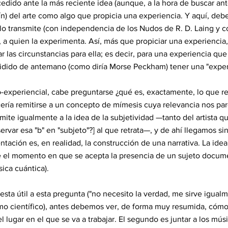
edido ante la más reciente idea (aunque, a la hora de buscar a
) del arte como algo que propicia una experiencia. Y aquí, debe
lo transmite (con independencia de los Nudos de R. D. Laing y c
 a quien la experimenta. Así, más que propiciar una experiencia,
ar las circunstancias para ella; es decir, para una experiencia que
ido de antemano (como diría Morse Peckham) tener una "experie
o-experiencial, cabe preguntarse ¿qué es, exactamente, lo que re
cería remitirse a un concepto de mímesis cuya relevancia nos p
emite igualmente a la idea de la subjetividad —tanto del artista q
ervar esa "b" en "subjeto"?] al que retrata—, y de ahí llegamos si
tación es, en realidad, la construcción de una narrativa. La id
e el momento en que se acepta la presencia de un sujeto docume
sica cuántica).
esta útil a esta pregunta ("no necesito la verdad, me sirve igua
ismo científico), antes debemos ver, de forma muy resumida, cómo
el lugar en el que se va a trabajar. El segundo es juntar a los mú