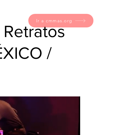
Ir a cmmas.org
 Retratos
ÉXICO /