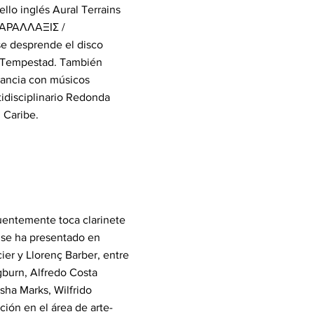
ello inglés Aural Terrains
“ΠΑΡΑΛΛΑΞΙΣ /
se desprende el disco
a Tempestad. También
tancia con músicos
idisciplinario Redonda
l Caribe.
uentemente toca clarinete
e se ha presentado en
ier y Llorenç Barber, entre
gburn, Alfredo Costa
ha Marks, Wilfrido
ión en el área de arte-