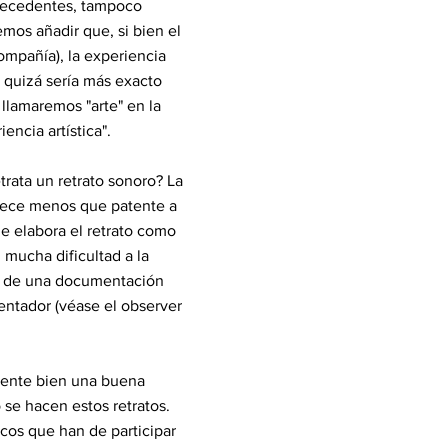
ntecedentes, tampoco
mos añadir que, si bien el
ompañía), la experiencia
 quizá sería más exacto
 llamaremos "arte" en la
ncia artística".
trata un retrato sonoro? La
arece menos que patente a
ue elabora el retrato como
n mucha dificultad a la
ea de una documentación
ntador (véase el observer
lmente bien una buena
 se hacen estos retratos.
sicos que han de participar