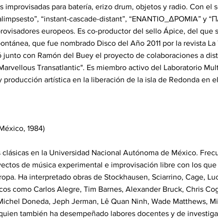
 improvisadas para batería, erizo drum, objetos y radio. Con el s
Palimpsesto”, “instant-cascade-distant”, “ENANTIO_ΔΡOMIA” y 
ovisadores europeos. Es co-productor del sello Ápice, del que 
ontánea, que fue nombrado Disco del Año 2011 por la revista L
ó junto con Ramón del Buey el proyecto de colaboraciones a dis
rvellous Transatlantic". Es miembro activo del Laboratorio Mult
y producción artística en la liberación de la isla de Redonda en e
México, 1984)
s clásicas en la Universidad Nacional Autónoma de México. Frec
yectos de música experimental e improvisación libre con los qu
opa. Ha interpretado obras de Stockhausen, Sciarrino, Cage, Luc
icos como Carlos Alegre, Tim Barnes, Alexander Bruck, Chris Co
 Michel Doneda, Jeph Jerman, Lê Quan Ninh, Wade Matthews, Mis
 quien también ha desempeñado labores docentes y de investigac