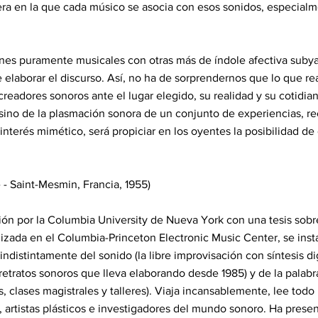
a en la que cada músico se asocia con esos sonidos, especialme
nes puramente musicales con otras más de índole afectiva subya
e elaborar el discurso. Así, no ha de sorprendernos que lo que r
creadores sonoros ante el lugar elegido, su realidad y su cotidian
sino de la plasmación sonora de un conjunto de experiencias, r
 interés mimético, será propiciar en los oyentes la posibilidad de 
- Saint-Mesmin, Francia, 1955)
ón por la Columbia University de Nueva York con una tesis sobr
lizada en el Columbia-Princeton Electronic Music Center, se ins
indistintamente del sonido (la libre improvisación con síntesis di
etratos sonoros que lleva elaborando desde 1985) y de la palabra (
s, clases magistrales y talleres). Viaja incansablemente, lee tod
s, artistas plásticos e investigadores del mundo sonoro. Ha pres