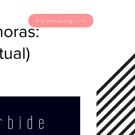
Ir a cmmas.org
noras:
tual)