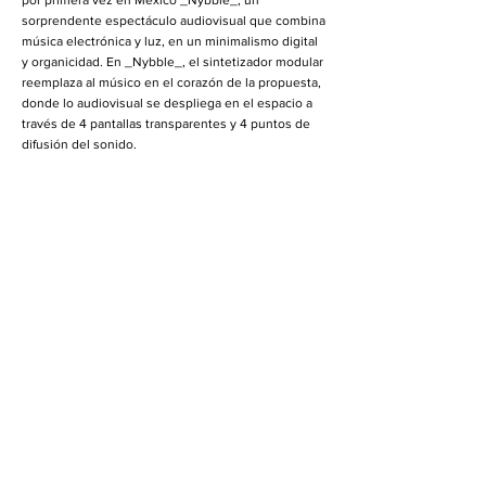
por primera vez en México _Nybble_, un
sorprendente espectáculo audiovisual que combina
música electrónica y luz, en un minimalismo digital
y organicidad. En _Nybble_, el sintetizador modular
reemplaza al músico en el corazón de la propuesta,
donde lo audiovisual se despliega en el espacio a
través de 4 pantallas transparentes y 4 puntos de
difusión del sonido.
El trabajo de Alex Augier se centra en la estética
digital híbrida en una perspectiva musical y
transversal, que incluye elementos sonoros y
visuales. Estos elementos interactúan con el
espacio y toman principalmente la forma de
performances audiovisuales singulares. Defiende
una visión general del proceso creativo donde el
diseño, la programación y la tecnología son una
parte integral del proyecto artístico. Sus trabajos
han sido presentados en festivales internacionales
como Ars Electronica (Linz / AT), SAT (Montreal /
CA), LEV (Gijon / ES), Scopitone (Nantes / FR), Media
Ambition Tokyo (Tokio / JP), Mapeo (Ginebra / CH),
Arte de Código Abierto (Gdansk / PL), Multiplicidade
(Rio / BR), Festival de Arte Digital de Atenas