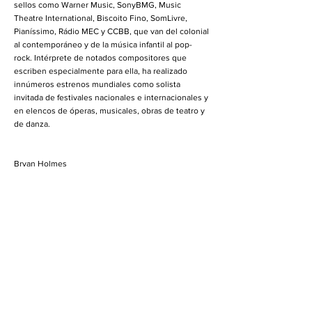
sellos como Warner Music, SonyBMG, Music
Theatre International, Biscoito Fino, SomLivre,
Pianíssimo, Rádio MEC y CCBB, que van del colonial
al contemporáneo y de la música infantil al pop-
rock. Intérprete de notados compositores que
escriben especialmente para ella, ha realizado
innúmeros estrenos mundiales como solista
invitada de festivales nacionales e internacionales y
en elencos de óperas, musicales, obras de teatro y
de danza.
Bryan Holmes
Compositor, productor, profesor e investigador
chileno, reside en Rio de Janeiro desde 2006. Es
Licenciado en Música por la Pontificia Universidad
Católica de Valparaíso (PUCV, Chile) y Master por la
Universidade Federal do Estado do Rio de Janeiro
(UNIRIO, Brasil). Entre otros, estudió composición
con Eduardo Cáceres en Chile y, en Brasil, tuvo a
Vania Dantas Leite como su guía de tesis,
realizando su investigación sobre
espectromorfología en la música instrumental. Fue