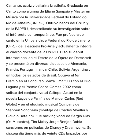
Cantante, actriz y bailarina brasileña. Graduada en
Canto como alumna de Eliane Sampaio y Master en
Música por la Universidade Federal do Estado do
Rio de Janeiro (UNIRIO). Obtuvo becas del CNPq y
de la FAPERJ, desarrollando su investigación sobre
el intérprete contemporáneo. Fue profesora de
canto en la Universidade Federal do Rio de Janeiro
(UFRJ), de la escuela Pro-Arte y actualmente integra
el cuerpo docente de la UNIRIO. Hizo su debut
internacional en el Teatro de la Ópera de Darmstadt
y se presentó en diversas ciudades de Alemania,
Francia, Portugal, Irlanda, Chile, Bolivia, Argentina y
en todos los estados de Brasil. Obtuvo el 1er
Premio en el Concurso Souza Lima 1999 con el Duo
Laguna y el Premio Carlos Gomes 2002 como
solista del conjunto vocal Calíope. Actuó en la
novela Laços de Família de Manoel Carlos (Red
Globo) y en el elogiado musical Company de
Stephen Sondheim (montaje de Charles Möeller y
Claudio Botelho). Fue backing vocal de Sergio Dias
(Os Mutantes), Tim Maia y Jorge Benjor. Dobla
canciones en películas de Disney y Dreamworks. Su
discografía tiene más de veinte CDs lanzados por