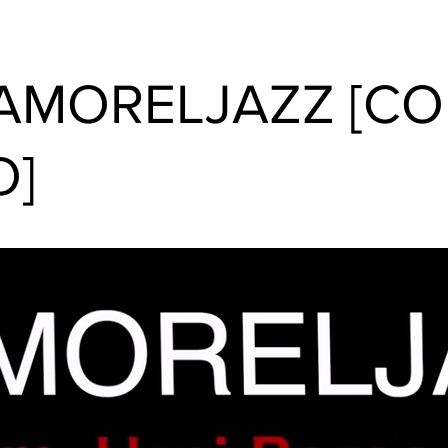
l AMORELJAZZ [C
O]