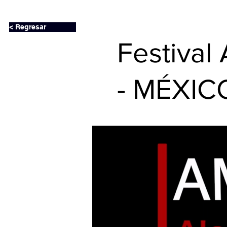
< Regresar
Festiva
- MÉXIC