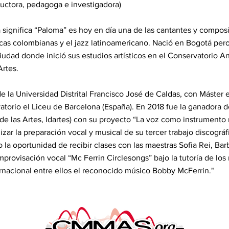
uctora, pedagoga e investigadora)
significa “Paloma” es hoy en día una de las cantantes y compos
as colombianas y el jazz latinoamericano. Nació en Bogotá pero 
ciudad donde inició sus estudios artísticos en el Conservatorio A
Artes.
e la Universidad Distrital Francisco José de Caldas, con Máster 
orio el Liceu de Barcelona (España). En 2018 fue la ganadora d
al de las Artes, Idartes) con su proyecto “La voz como instrumento
izar la preparación vocal y musical de su tercer trabajo discográf
 la oportunidad de recibir clases con las maestras Sofia Rei, Barb
 improvisación vocal “Mc Ferrin Circlesongs” bajo la tutoría de l
ernacional entre ellos el reconocido músico Bobby McFerrin."