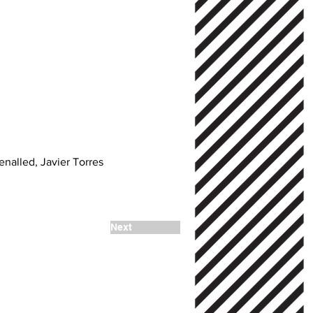
nalled, Javier Torres
Next