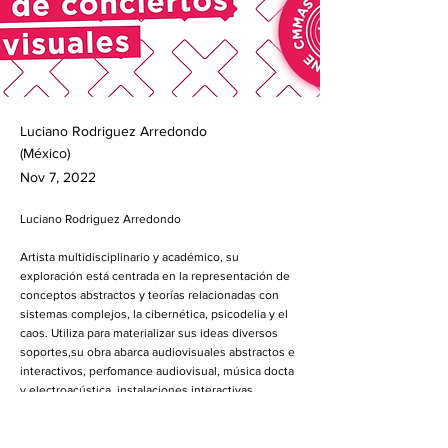
Luciano Rodriguez Arredondo
(México)
Nov 7, 2022
Luciano Rodriguez Arredondo
Artista multidisciplinario y académico, su
exploración está centrada en la representación de
conceptos abstractos y teorías relacionadas con
sistemas complejos, la cibernética, psicodelia y el
caos. Utiliza para materializar sus ideas diversos
soportes,su obra abarca audiovisuales abstractos e
interactivos, perfomance audiovisual, música docta
y electroacústica, instalaciones interactivas,
proyectos de realidad virtual, Render Art y
animación3D, ha sido presentada en diferentes
recintos físicos y virtuales alrededor del mundo.