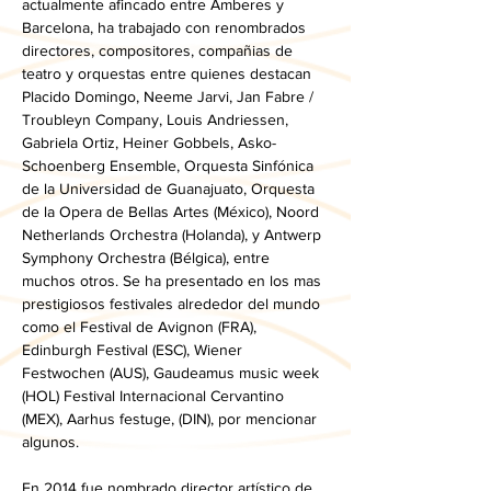
actualmente afincado entre Amberes y 
Barcelona, ha trabajado con renombrados 
directores, compositores, compañias de 
teatro y orquestas entre quienes destacan 
Placido Domingo, Neeme Jarvi, Jan Fabre / 
Troubleyn Company, Louis Andriessen, 
Gabriela Ortiz, Heiner Gobbels, Asko-
Schoenberg Ensemble, Orquesta Sinfónica 
de la Universidad de Guanajuato, Orquesta 
de la Opera de Bellas Artes (México), Noord 
Netherlands Orchestra (Holanda), y Antwerp 
Symphony Orchestra (Bélgica), entre 
muchos otros. Se ha presentado en los mas 
prestigiosos festivales alrededor del mundo 
como el Festival de Avignon (FRA), 
Edinburgh Festival (ESC), Wiener 
Festwochen (AUS), Gaudeamus music week 
(HOL) Festival Internacional Cervantino 
(MEX), Aarhus festuge, (DIN), por mencionar 
algunos.  
En 2014 fue nombrado director artístico de 