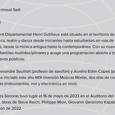
ahmoud Sadi
s
 Départemental Henri Dutilleux está situado en el territorio de
ca, teatro y danza desde iniciantes hasta estudiantes en vías de 
s, desde la música antigua hasta la contemporánea. Con su nuev
antiles multidisciplinares y acoge una programación abierta a t
evos públicos. 
Alexandre Souillart (profesor de saxofón) y Aurélio Edler-Copes (
 ha iniciado este año MIX-Imersión Músicas Mixtas, dos días de co
to (instrumentos, voz y electrónica en vivo).
es Sonoras tuvo lugar el 16 de mayo de 2023 en el Auditorio del
, obras de Steve Reich, Philippe Mion, Giovanni Geronimo Kapsb
ción de 2022.