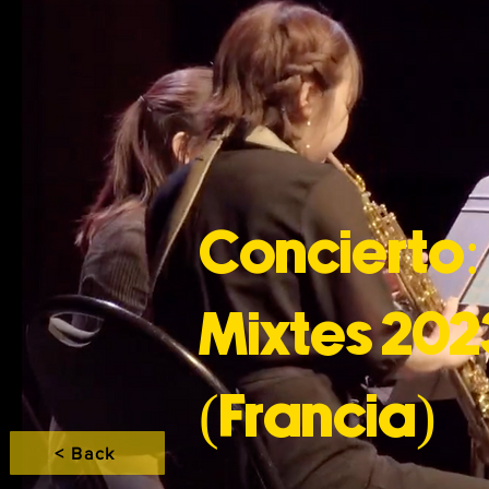
Concierto:
Mixtes 202
(Francia)
< Back