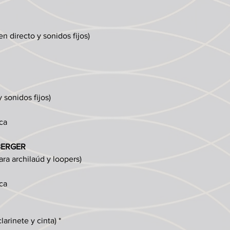
en directo y sonidos fijos)
 sonidos fijos)
ca
BERGER
ra archilaúd y loopers)
ca
arinete y cinta) *