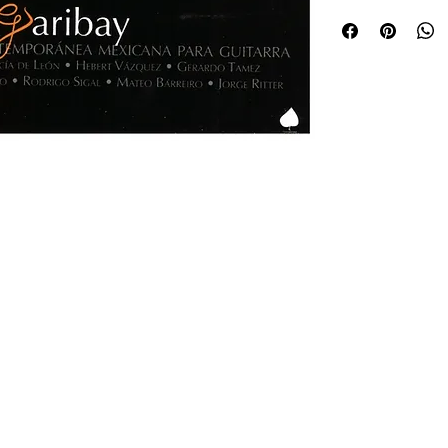
contemporáneos m
muy amplio que va
con medios elect
y a la Facultad d
Música Popular co
Compositores con 
de León, Sigal, Vá
conforman estra pr
el sentir de Pablo
de nuestros días.