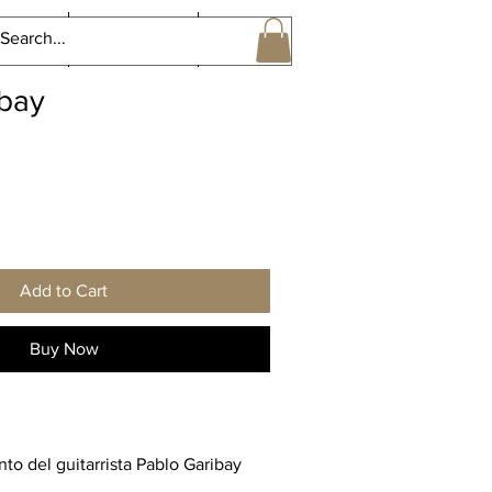
ntact
Projects 5
More
ibay
Add to Cart
Buy Now
nto del guitarrista Pablo Garibay
udio, que abarca autores