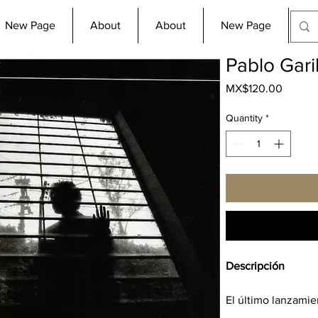
New Page
About
About
New Page
Co
Pablo Gar
Price
MX$120.00
Quantity
*
Descripción
El último lanzamie
por transparentest