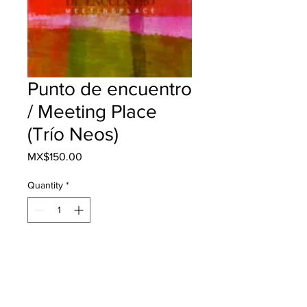
Punto de encuentro
/ Meeting Place
(Trío Neos)
Price
MX$150.00
Quantity
*
Add to Cart
Buy Now