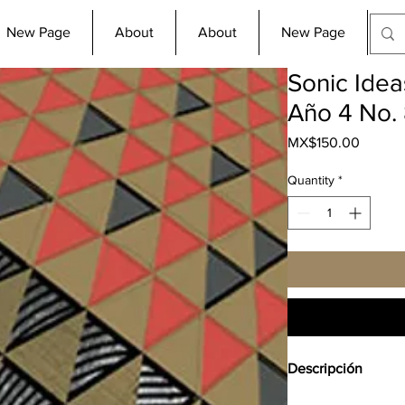
New Page
About
About
New Page
Co
Sonic Idea
Año 4 No.
Price
MX$150.00
Quantity
*
Descripción