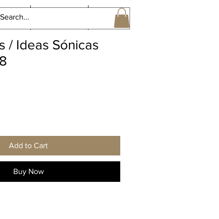
ntact
Projects 5
More
s / Ideas Sónicas
 8
Add to Cart
Buy Now