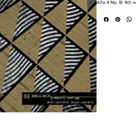
Año 4 No. 8/ 4th 
Enero – Junio 201
Sonic Ideas/Ideas 
dedicada a la músic
sonoras. Su objetiv
difundir informació
desarrollos en el 
entre compositores
escuchas anglo e 
Abierta a todos los
fuera del ámbito a
pretende difundir 
para aproximarse a 
influencia de ésta 
y promover la inve
estos temas.