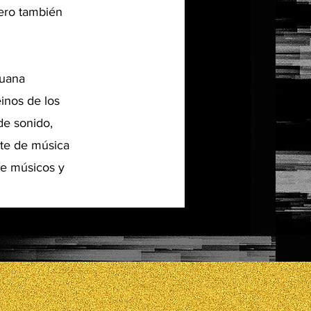
pero también
juana
einos de los
 de sonido,
ete de música
de músicos y