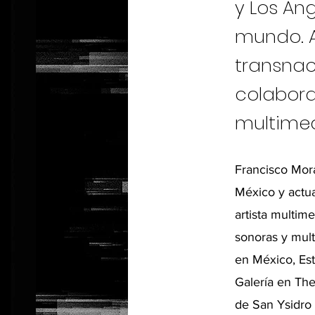
y Los An
mundo. A
transnaci
colabora
multimed
Francisco Mora
México y actua
artista multim
sonoras y mult
en México, Est
Galería en The
de San Ysidro 