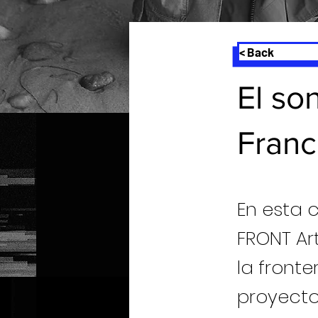
< Back
El son
Franc
En esta 
FRONT Ar
la fronte
proyecto