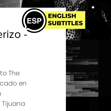
rizo -
to The
bicado en
n
 Tijuana