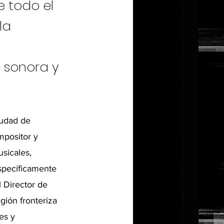
e todo el
la
n sonora y
iudad de
mpositor y
usicales,
specíficamente
 Director de
gión fronteriza
es y