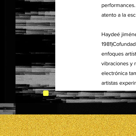
performances. 
atento a la esc
Haydeé jiméne
1981)Cofundado
enfoques artíst
vibraciones y 
electrónica t
artistas exper