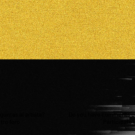
untas al artista?
Do you have comments or 
tro foro
Participate 