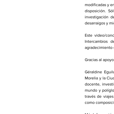
modificadas y en
disposición. Só
investigación d
desarraigos y mi
Este video/conc
Intercambios d
agradecimiento e
Gracias al apoy
Géraldine Eguil
Morelia y la Ciu
docente, invest
mundo y políglo
través de viajes
como composició