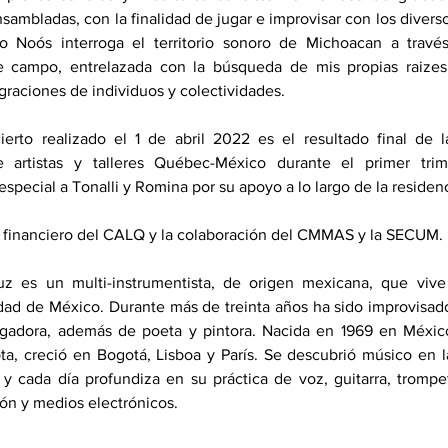
sambladas, con la finalidad de jugar e improvisar con los diverso
lo Noós interroga el territorio sonoro de Michoacan a travé
e campo, entrelazada con la búsqueda de mis propias raizes f
graciones de individuos y colectividades.
ierto realizado el 1 de abril 2022 es el resultado final de l
e artistas y talleres Québec-México durante el primer trim
special a Tonalli y Romina por su apoyo a lo largo de la residenci
o financiero del CALQ y la colaboración del CMMAS y la SECUM.
uz es un multi-instrumentista, de origen mexicana, que vive 
dad de México. Durante más de treinta años ha sido improvisado
igadora, además de poeta y pintora. Nacida en 1969 en México
ta, creció en Bogotá, Lisboa y París. Se descubrió músico en l
 y cada día profundiza en su práctica de voz, guitarra, trompet
n y medios electrónicos.