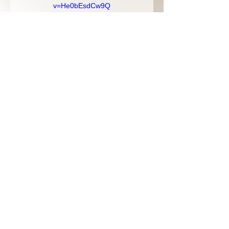
v=He0bEsdCw9Q
Previous
Next
Para más información escribir
a
info@visionessonoras.org
| For
more information write
to
info@visionessonoras.org