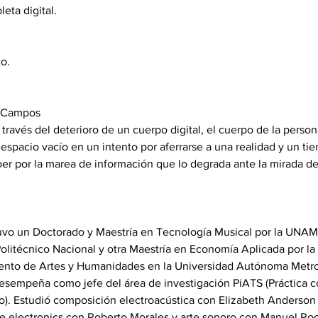
eta digital. 
 
o. 
 Campos 

a través del deterioro de un cuerpo digital, el cuerpo de la pers
espacio vacío en un intento por aferrarse a una realidad y un ti
r por la marea de información que lo degrada ante la mirada del
tuvo un Doctorado y Maestría en Tecnología Musical por la UNAM,
Politécnico Nacional y otra Maestría en Economía Aplicada por l
ento de Artes y Humanidades en la Universidad Autónoma Metro
sempeña como jefe del área de investigación PiATS (Práctica c
do). Estudió composición electroacústica con Elizabeth Anderson 
ve electronics con Roberto Morales y arte sonoro con Manuel Roch