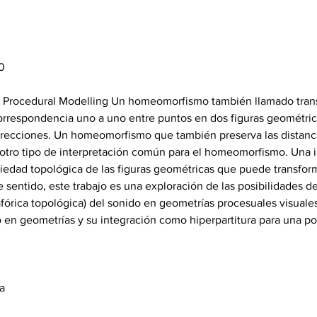
0 
D Procedural Modelling Un homeomorfismo también llamado trans
correspondencia uno a uno entre puntos en dos figuras geométric
recciones. Un homeomorfismo que también preserva las distancia
 otro tipo de interpretación común para el homeomorfismo. Una 
dad topológica de las figuras geométricas que puede transform
e sentido, este trabajo es una exploración de las posibilidades d
órica topológica) del sonido en geometrías procesuales visuales
o en geometrías y su integración como hiperpartitura para una po
a 
  