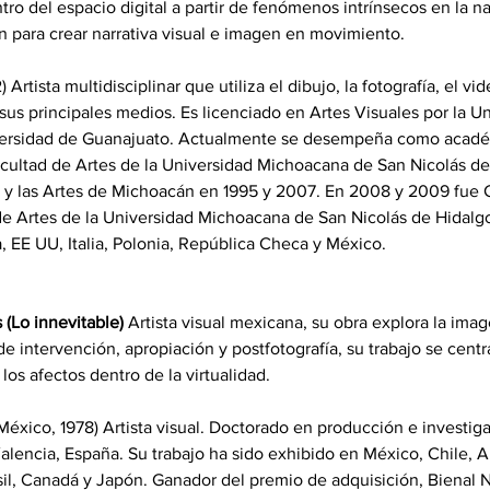
ro del espacio digital a partir de fenómenos intrínsecos en la na
 para crear narrativa visual e imagen en movimiento. 
) Artista multidisciplinar que utiliza el dibujo, la fotografía, el vi
 sus principales medios. Es licenciado en Artes Visuales por la U
versidad de Guanajuato. Actualmente se desempeña como académ
cultad de Artes de la Universidad Michoacana de San Nicolás de 
ra y las Artes de Michoacán en 1995 y 2007. En 2008 y 2009 fue 
 de Artes de la Universidad Michoacana de San Nicolás de Hidalg
 EE UU, Italia, Polonia, República Checa y México. 
(Lo innevitable)
 Artista visual mexicana, su obra explora la image
 intervención, apropiación y postfotografía, su trabajo se centra
 los afectos dentro de la virtualidad. 
 México, 1978) Artista visual. Doctorado en producción e investiga
alencia, España. Su trabajo ha sido exhibido en México, Chile, 
rasil, Canadá y Japón. Ganador del premio de adquisición, Bienal N