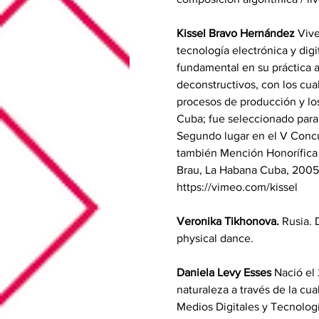
Kissel Bravo Hernández
 Viv
tecnología electrónica y dig
fundamental en su práctica ar
deconstructivos, con los cua
procesos de producción y los
Cuba; fue seleccionado para 
Segundo lugar en el V Concu
también Mención Honorífica e
Brau, La Habana Cuba, 2005. 
https://vimeo.com/kissel 
Veronika Tikhonova.
 Rusia. 
physical dance.  
Daniela Levy Esses
 Nació el
naturaleza a través de la cua
Medios Digitales y Tecnolog