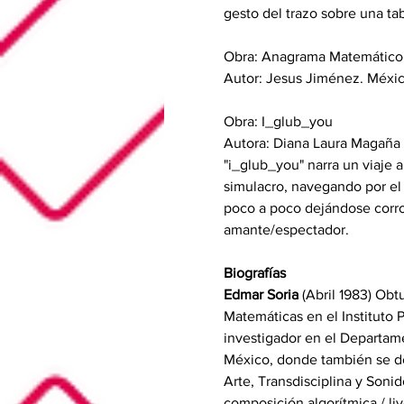
gesto del trazo sobre una tabl
Obra: Anagrama Matemático
Autor: Jesus Jiménez. Méxic
Obra: I_glub_you 
Autora: Diana Laura Magaña
"i_glub_you" narra un viaje 
simulacro, navegando por el 
poco a poco dejándose corroe
amante/espectador. 
Biografías
Edmar Soria
 (Abril 1983) Ob
Matemáticas en el Instituto 
investigador en el Departam
México, donde también se de
Arte, Transdisciplina y Soni
composición algorítmica / li