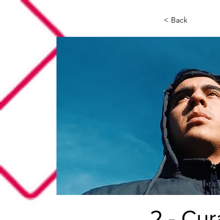
< Back
2.- Cu