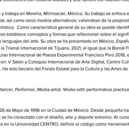
e y trabaja en Morelia, Michoacán, México. Su trabajo se enfoca e
ital, así como otros medios alternativos; valiéndose de la pospr
tística.  Como característica general de su obra se puede identif
les establece conceptos y formas que reflexionan sobre el signif
 lenguajes del arte. Su obra se ha presentado en México, España
la Trienal Internacional de Tijuana, 2021, al igual que la Bienal
rso Internacional de Poesía Experimental Francisco Pino 2018, e
n: V Salón y Coloquio Internacional de Arte Digital, Centro Cult
Ha sido becario del Fondo Estatal para la Cultura y las Artes d
Dancer, Performer, Media-artist. Works with performative practic
 26 de Mayo de 1996 en la Ciudad de México. Desde pequeña ha 
l se ha conectado con el diseño, arte y deporte extremo. Al cursa
ía en la Universidad CENTRO, definió el código como herramienta