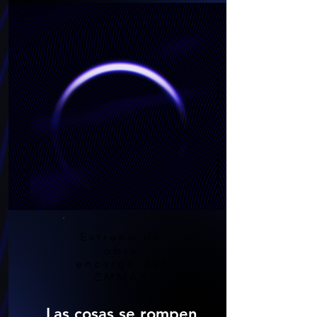
Estreno de
obra
encargo del
CMMAS
Las cosas se rompen