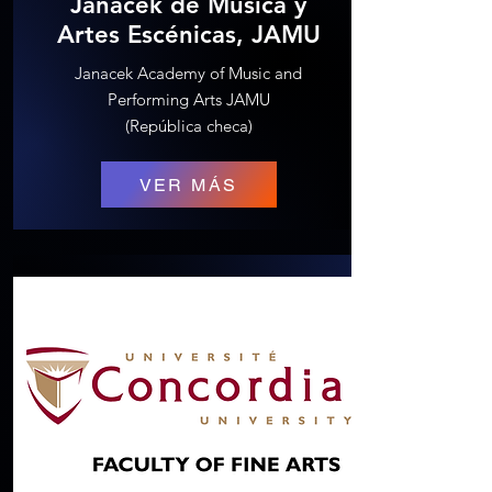
Janacek de Música y
Artes Escénicas, JAMU
Janacek Academy of Music and
Performing Arts JAMU
(República checa)
VER MÁS