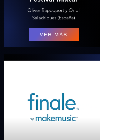
Oliver Rappoport y Oriol
Saladrigues (España)
VER MÁS