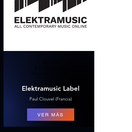
Mesa
Redonda |
Round table
Elektramusic Label
Paul Clouvel (Francia)
VER MÁS