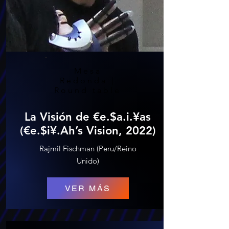
Mesa
Redonda |
Round table
La Visión de €e.$a.i.¥as
(€e.$i¥.Ah’s Vision, 2022)
Rajmil Fischman (Peru/Reino
Unido)
VER MÁS